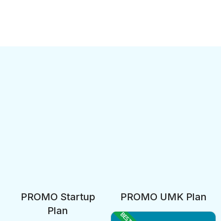
Sewa
Virtual Office
Jakarta
Selatan/Jakarta Barat
QP Office menyediakan layanan Sewa Virtual Office yang
berlokasi di Jakarta Selatan dan Jakarta Barat. Kami juga
menyediakan Coworking Space, Serviced Office, Dedicated Desk,
Event Space.
PROMO Startup
PROMO UMK Plan
Plan