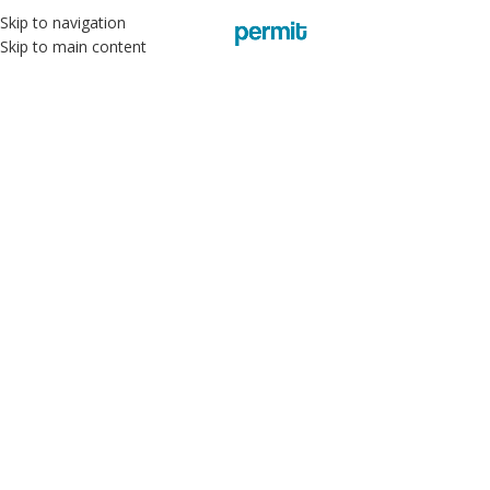
Skip to navigation
Skip to main content
Virtual Office & Jasa
Legalitas Perusahaan
Berkualitas & Terpercaya
Perusahaan Jasa Virtual Office, Konsultasi hukum di bidang
korporasi yang menyediakan berbagai keperluan legalitas.
PESAN SEKARANG