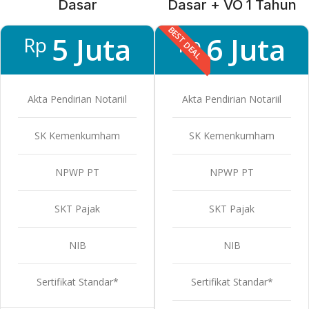
Dasar
Dasar + VO 1 Tahun
BEST DEAL
5 Juta
6 Juta
Rp
Rp
Akta Pendirian Notariil
Akta Pendirian Notariil
SK Kemenkumham
SK Kemenkumham
NPWP PT
NPWP PT
SKT Pajak
SKT Pajak
NIB
NIB
Sertifikat Standar*
Sertifikat Standar*