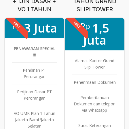
+ IJIN DASAR +
TAHUN GRAND
VO 1 TAHUN
SLIPI TOWER
3 Juta
1,5
BEST
BEST
Rp
Rp
Juta
PENAWARAN SPECIAL
!!!
Alamat Kantor Grand
Slipi Tower
Pendirian PT
Perorangan
Penerimaan Dokumen
Perijinan Dasar PT
Pemberitahuan
Perorangan
Dokumen dan telepon
via Whatsapp
VO UMK Plan 1 Tahun
Jakarta Barat/Jakarta
Surat Keterangan
Selatan