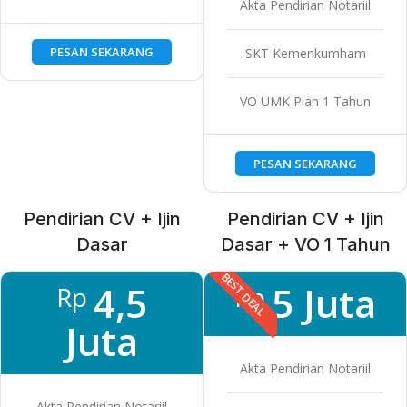
Akta Pendirian Notariil
PESAN SEKARANG
SKT Kemenkumham
VO UMK Plan 1 Tahun
PESAN SEKARANG
Pendirian CV + Ijin
Pendirian CV + Ijin
Dasar
Dasar + VO 1 Tahun
BEST DEAL
4,5
5 Juta
Rp
Rp
Juta
Akta Pendirian Notariil
Akta Pendirian Notariil