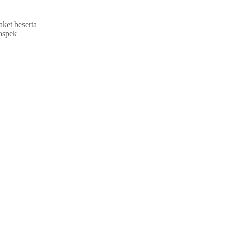
ket beserta
 aspek