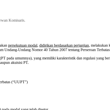
ewan Komisaris.
pakan
persekutuan modal
,
didirikan berdasarkan perjanjian
, melakukan 
am Undang-Undang Nomor 40 Tahun 2007 tentang Perseroan Terbatas s
p (PT pada umumnya), yang memiliki karakteristik dan regulasi yang
aupun akuisisi PT.
erbatas (“UUPT”)
pada modal yang telah disetor.