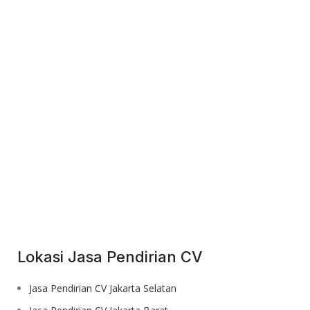
Pelayanan kami cepat dengan hasil berkualitas
karena kepuasan klien menjadi prioritas kami.
Harga Terjangkau
Kami selalu memberikan pelayanan yang optimal
kepada pelanggan dengan harga terjangkau.
Lokasi Jasa Pendirian CV
Jasa Pendirian CV Jakarta Selatan