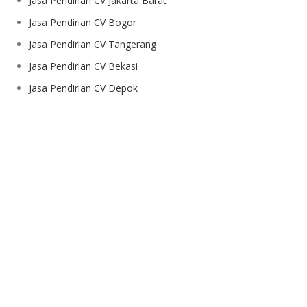
Jasa Pendirian CV Jakarta Barat
Jasa Pendirian CV Bogor
Jasa Pendirian CV Tangerang
Jasa Pendirian CV Bekasi
Jasa Pendirian CV Depok
Hubungi Kami
QP Office adalah penyedia virtual office dan
konsultan pendirian badan usaha berkualitas
dan terpercaya di Jakarta. Dapatkan
penawaran spesial dari Quickle Permit.
Lokasi Kami