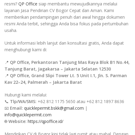
resmi?
QP Office
siap membantu mewujudkannya melalui
layanan Jasa Pendirian CV Bogor Cepat dan Aman. Kami
memberikan pendampingan penuh dari awal hingga dokumen
resmi Anda terbit, sehingga Anda bisa fokus pada pertumbuhan
usaha.
Untuk informasi lebih lanjut dan konsultasi gratis, Anda dapat
menghubungi kami di:
📍
QP Office, Perkantoran Tanjung Mas Raya Blok B1 No.44,
Tanjung Barat, Jagakarsa – Jakarta Selatan 12530
📍
QP Office, Grand Slipi Tower Lt. 5 Unit I.1, Jln. S. Parman
Kav 22–24, Palmerah – Jakarta Barat
Hubungi kami melalui:
📞
Tlp/WA/SMS:
+62 812 1175 5650 atau +62 812 1897 8636
📧
Email:
quicklepermit.bskk@gmail.com
|
info@quicklepermit.com
🌐
Website:
https://qpoffice.id/
Mendirikan CV di Bogor kini tidak lagi rumit atau mahal. Dengan