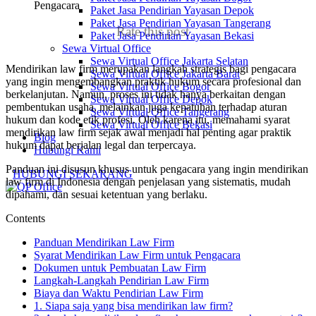
Paket Jasa Pendirian Yayasan Depok
Paket Jasa Pendirian Yayasan Tangerang
Rate this post
Paket Jasa Pendirian Yayasan Bekasi
Sewa Virtual Office
Sewa Virtual Office Jakarta Selatan
Mendirikan law firm merupakan langkah strategis bagi pengacara
Sewa Virtual Office Jakarta Barat
yang ingin mengembangkan praktik hukum secara profesional dan
Sewa Virtual Office Bogor
berkelanjutan. Namun, proses ini tidak hanya berkaitan dengan
Sewa Virtual Office Depok
pembentukan usaha, melainkan juga kepatuhan terhadap aturan
Sewa Virtual Office Tangerang
hukum dan kode etik profesi. Oleh karena itu, memahami syarat
Sewa Virtual Office Bekasi
mendirikan law firm sejak awal menjadi hal penting agar praktik
Blog
hukum dapat berjalan legal dan terpercaya.
Hubungi Kami
Panduan ini disusun khusus untuk pengacara yang ingin mendirikan
HUBUNGI SEKARANG
law firm di Indonesia dengan penjelasan yang sistematis, mudah
dipahami, dan sesuai ketentuan yang berlaku.
Contents
Panduan Mendirikan Law Firm
Syarat Mendirikan Law Firm untuk Pengacara
Dokumen untuk Pembuatan Law Firm
Langkah-Langkah Pendirian Law Firm
Biaya dan Waktu Pendirian Law Firm
1. Siapa saja yang bisa mendirikan law firm?